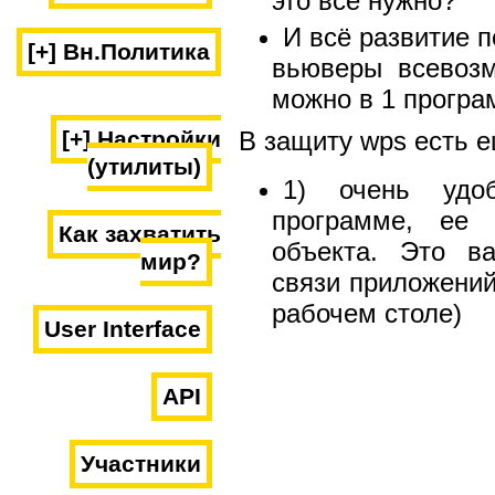
это всё нужно?
И всё развитие п
[+] Вн.Политика
вьюверы всевоз
можно в 1 програ
В защиту wps есть е
[+] Настройки
(утилиты)
1) очень удо
программе, ее 
Как захватить
объекта. Это в
мир?
связи приложений
рабочем столе)
User Interface
API
Участники