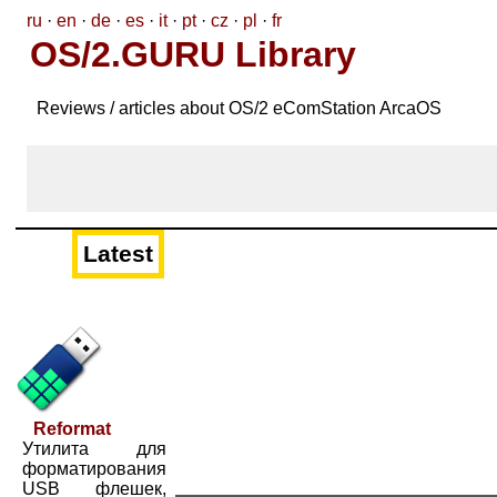
ru
·
en
·
de
·
es
·
it
·
pt
·
cz
·
pl
·
fr
OS/2.GURU Library
Reviews / articles about OS/2 eComStation ArcaOS
Latest
Reformat
Утилита для
форматирования
USB флешек,