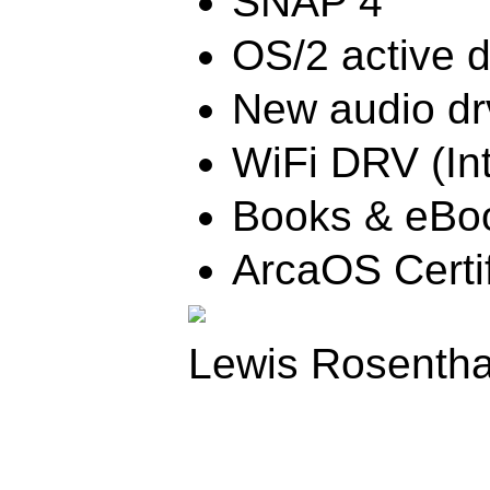
SNAP 4
OS/2 active d
New audio dr
WiFi DRV (Int
Books & eBo
ArcaOS Certif
Lewis Rosentha