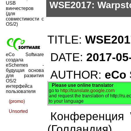
WSE2017: Warpsto
USB
винчестеров
(для
совместимости с
OS/2)
TITLE:
WSE2017
DATE:
2017-05
eCo Software
создала
eSchemes -
будущая основа
AUTHOR:
eCo 
для развития
OS/2
Please use online translator
интерфейса
go to
http://translate.google.com
пользователя
and request the translation of http://ru
to your language
(promo)
Unsorted
Конференция 
(Голландия).