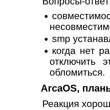
Вопросы-отве
совместимо
несовместим
smp устанав
когда нет р
отключить э
обломиться.
ArcaOS, план
Реакция хорош